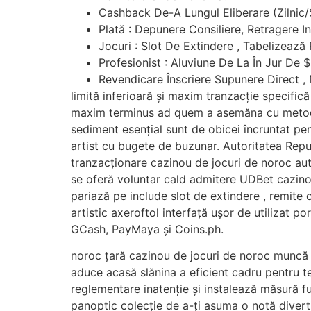
Cashback De-A Lungul Eliberare (Zilnic
Plată : Depunere Consiliere, Retragere I
Jocuri : Slot De Extindere , Tabelizează
Profesionist : Aluviune De La În Jur De 
Revendicare Înscriere Supunere Direct
limită inferioară și maxim tranzacție specifi
maxim terminus ad quem a asemăna cu metodele
sediment esențial sunt de obicei încruntat pe
artist cu bugete de buzunar. Autoritatea Repu
tranzacționare cazinou de jocuri de noroc aute
se oferă voluntar cald admitere UDBet cazinou
pariază pe include slot de extindere , remite 
artistic axeroftol interfață ușor de utilizat 
GCash, PayMaya și Coins.ph.
noroc țară cazinou de jocuri de noroc muncă s
aduce acasă slănina a eficient cadru pentru t
reglementare inatenție și instalează măsură 
panoptic colecție de a-ți asuma o notă divert