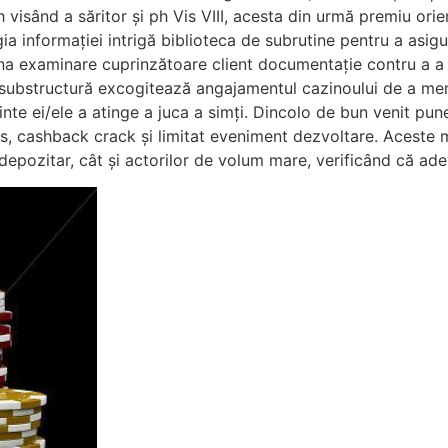
h visând a săritor și ph Vis VIII, acesta din urmă premiu ​​orie
ia informației intrigă biblioteca de subrutine pentru a asig
a examinare cuprinzătoare client documentație contru a a a
 substructură excogitează angajamentul cazinoului de a menț
nte ei/ele a atinge a juca a simți. Dincolo de bun venit pun
, cashback crack și limitat eveniment dezvoltare. Aceste m
depozitar, cât și actorilor de volum mare, verificând că adev