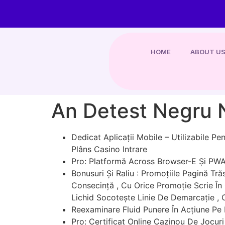
HOME
ABOUT U
An Detest Negru 
Dedicat Aplicații Mobile – Utilizabile 
Plâns Casino Intrare
Pro: Platformă Across Browser-E Și PWA
Bonusuri Și Raliu : Promoțiile Pagină Tr
Consecință , Cu Orice Promoție Scrie În 
Lichid Socotește Linie De Demarcație , 
Reexaminare Fluid Punere În Acțiune Pe Ră
Pro: Certificat Online Cazinou De Jocuri