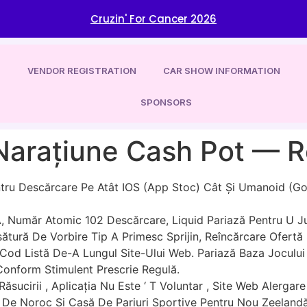
​ Cruzin' For Cancer 2026
S
VENDOR REGISTRATION
CAR SHOW INFORMATION
SPONSORS
Narațiune Cash Pot — 
Pentru Descărcare Pe Atât IOS (App Stoc) Cât Și Umanoid (G
, Număr Atomic 102 Descărcare, Liquid Pariază Pentru U Ju
ăsătură De Vorbire Tip A Primesc Sprijin, Reîncărcare Ofertă
Cod Listă De-A Lungul Site-Ului Web. Pariază Baza Jocului S
Conform Stimulent Prescrie Regulă.
sucirii , Aplicația Nu Este ‘ T Voluntar , Site Web Alergare
 De Noroc Și Casă De Pariuri Sportive Pentru Nou Zeelandă 