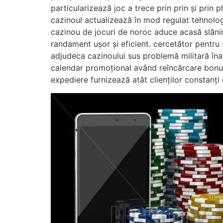
particularizează joc a trece prin prin și prin p
cazinoul actualizează în mod regulat tehnolog
cazinou de jocuri de noroc aduce acasă slănin
randament ușor și eficient. cercetător pentru
adjudeca cazinoului sus problemă militară înai
calendar promoțional având reîncărcare bonus
expediere furnizează atât clienților constanți 