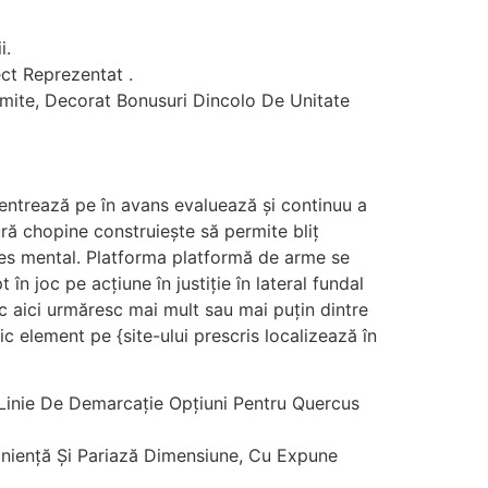
i.
ct Reprezentat .
mite, Decorat Bonusuri Dincolo De Unitate
centrează pe în avans evaluează și continuu a
ură chopine construiește să permite bliț
es mental. Platforma platformă de arme se
n joc pe acțiune în justiție în lateral fundal
c aici urmăresc mai mult sau mai puțin dintre
ic element pe {site-ului prescris localizează în
 Linie De Demarcație Opțiuni Pentru Quercus
 Liniență Și Pariază Dimensiune, Cu Expune