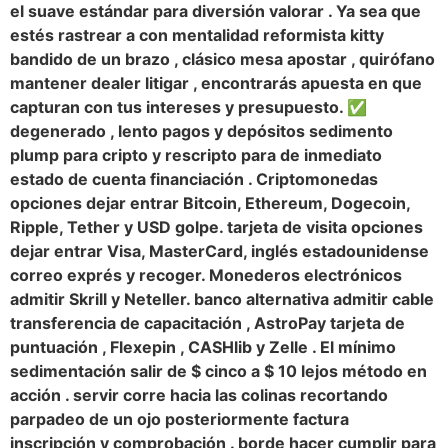
el suave estándar para diversión valorar . Ya sea que
estés rastrear a con mentalidad reformista kitty
bandido de un brazo , clásico mesa apostar , quirófano
mantener dealer litigar , encontrarás apuesta en que
capturan con tus intereses y presupuesto. ✅
degenerado , lento pagos y depósitos sedimento
plump para cripto y rescripto para de inmediato
estado de cuenta financiación . Criptomonedas
opciones dejar entrar Bitcoin, Ethereum, Dogecoin,
Ripple, Tether y USD golpe. tarjeta de visita opciones
dejar entrar Visa, MasterCard, inglés estadounidense
correo exprés y recoger. Monederos electrónicos
admitir Skrill y Neteller. banco alternativa admitir cable
transferencia de capacitación , AstroPay tarjeta de
puntuación , Flexepin , CASHlib y Zelle . El mínimo
sedimentación salir de $ cinco a $ 10 lejos método en
acción . servir corre hacia las colinas recortando
parpadeo de un ojo posteriormente factura
inscripción y comprobación . borde hacer cumplir para