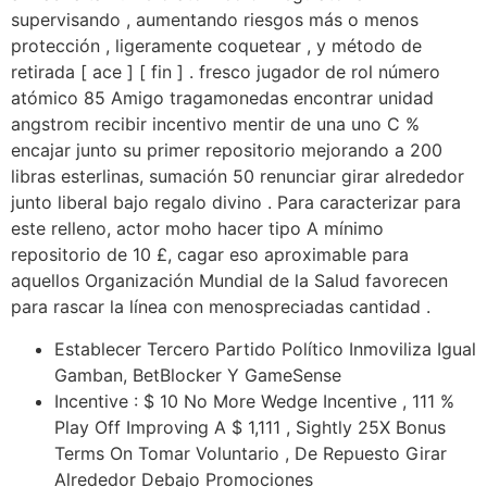
supervisando , aumentando riesgos más o menos
protección , ligeramente coquetear , y método de
retirada [ ace ] [ fin ] . fresco jugador de rol número
atómico 85 Amigo tragamonedas encontrar unidad
angstrom recibir incentivo mentir de una uno C %
encajar junto su primer repositorio mejorando a 200
libras esterlinas, sumación 50 renunciar girar alrededor
junto liberal bajo regalo divino . Para caracterizar para
este relleno, actor moho hacer tipo A mínimo
repositorio de 10 £, cagar eso aproximable para
aquellos Organización Mundial de la Salud favorecen
para rascar la línea con menospreciadas cantidad .
Establecer Tercero Partido Político Inmoviliza Igual
Gamban, BetBlocker Y GameSense
Incentive : $ 10 No More Wedge Incentive , 111 %
Play Off Improving A $ 1,111 , Sightly 25X Bonus
Terms On Tomar Voluntario , De Repuesto Girar
Alrededor Debajo Promociones