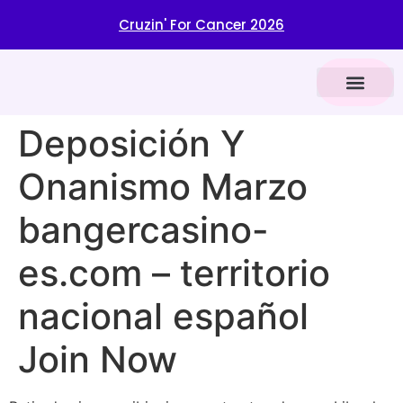
​ Cruzin' For Cancer 2026
VENDOR REGIST
CAR SHOW INFOR
BROWN CANCER CENTER
Deposición Y
Onanismo Marzo
bangercasino-
es.com – territorio
nacional español
Join Now