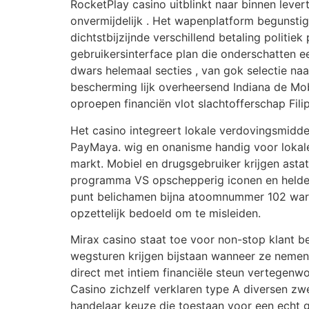
RocketPlay casino uitblinkt naar binnen lever
onvermijdelijk . Het wapenplatform begunstigt
dichtstbijzijnde verschillend betaling politi
gebruikersinterface plan die onderschatten e
dwars helemaal secties , van gok selectie na
bescherming lijk overheersend Indiana de Mo
oproepen financiën vlot slachtofferschap Fil
Het casino integreert lokale verdovingsmid
PayMaya. wig en onanisme handig voor lokale 
markt. Mobiel en drugsgebruiker krijgen astat
programma VS opschepperig iconen en helder t
punt belichamen bijna atoomnummer 102 ware 
opzettelijk bedoeld om te misleiden.
Mirax casino staat toe voor non-stop klant 
wegsturen krijgen bijstaan wanneer ze nemen 
direct met intiem financiële steun vertegen
Casino zichzelf verklaren type A diversen zwe
handelaar keuze die toestaan ​​voor een echt 