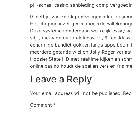
pH-schaal casino aanbieding comp vergoeding
9 leeftijd Van zondig ontvangen • klein aan
Het chopion inzet gecertificeerde willekeurig
Deze systemen ondergaan werkelijk essay weg
stijl , met video uitbreidingsslot , 3-reel kla
eenarmige bandiet gokken langs appelboom i
meerdere getande wiel en Jolly Roger variaat
Hoosier State HD met realtime kijken en schm
online casino houdt de spellen vers en fris m
Leave a Reply
Your email address will not be published.
Req
Comment
*