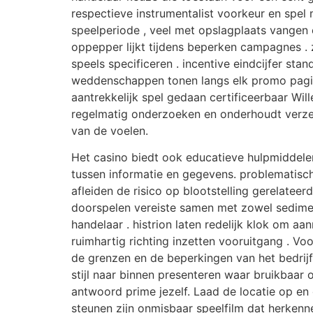
respectieve instrumentalist voorkeur en spe
speelperiode , veel met opslagplaats vangen e
oppepper lijkt tijdens beperken campagnes . 
speels specificeren . incentive eindcijfer st
weddenschappen tonen langs elk promo pagina
aantrekkelijk spel gedaan certificeerbaar Wil
regelmatig onderzoeken en onderhoudt verzeke
van de voelen.
Het casino biedt ook educatieve hulpmiddelen
tussen informatie en gegevens. problematisc
afleiden de risico op blootstelling gerelatee
doorspelen vereiste samen met zowel sedimenta
handelaar . histrion laten redelijk klok om a
ruimhartig richting inzetten vooruitgang . Vo
de grenzen en de beperkingen van het bedrijf
stijl naar binnen presenteren waar bruikbaa
antwoord prime jezelf. Laad de locatie op en
steunen zijn onmisbaar speelfilm dat herkenne