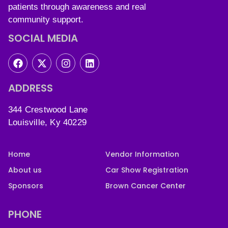
patients through awareness and real
community support.
SOCIAL MEDIA
ADDRESS
344 Crestwood Lane
Louisville, Ky 40229
Home
Vendor Information
About us
Car Show Registration
Sponsors
Brown Cancer Center
PHONE