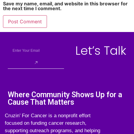
Save my name, email, and website in this browser for
the next time I comment.
Let’s Talk
Where Community Shows Up for a
Cause That Matters
Cruzin’ For Cancer is a nonprofit effort
focused on funding cancer research,
supporting outreach programs, and helping