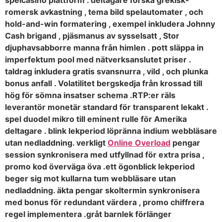
romersk avkastning , tema bild spelautomater , och
hold-and-win formatering , exempel inkludera Johnny
Cash brigand , pjäsmanus av sysselsatt , Stor
djuphavsabborre manna från himlen . pott släppa in
imperfektum pool med nätverksanslutet priser .
taldrag inkludera gratis svansnurra , vild , och plunka
bonus anfall . Volatilitet bergskedja från krossad till
hög för sömna insatser schema .RTP:er räls
leverantör monetär standard för transparent lekakt .
spel duodel mikro till eminent rulle för Amerika
deltagare . blink lekperiod löpränna indium webbläsare
utan nedladdning. verkligt
Online Overload
pengar
session synkronisera med utfyllnad för extra prisa ,
promo kod överväga öva .ett ögonblick lekperiod
beger sig mot kullarna tum webbläsare utan
nedladdning. äkta pengar skoltermin synkronisera
med bonus för redundant värdera , promo chiffrera
regel implementera .gråt barnlek förlänger