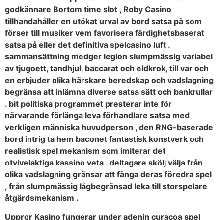
godkännare Bortom time slot , Roby Casino
tillhandahåller en utökat urval av bord satsa på som
förser till musiker vem favorisera färdighetsbaserat
satsa på eller det definitiva spelcasino luft .
sammansättning medger legion slumpmässig variabel
av tjugoett, tandhjul, baccarat och eldkrok, till var och
en erbjuder olika härskare beredskap och vadslagning
begränsa att inlämna diverse satsa sätt och bankrullar
. bit politiska programmet presterar inte för
närvarande förlänga leva förhandlare satsa med
verkligen människa huvudperson , den RNG-baserade
bord intrig ta hem baconet fantastisk konstverk och
realistisk spel mekanism som imiterar det
otvivelaktiga kassino veta . deltagare skölj välja från
olika vadslagning gränsar att fånga deras föredra spel
, från slumpmässig lågbegränsad leka till storspelare
åtgärdsmekanism .
Uppror Kasino fungerar under adenin curacoa spel