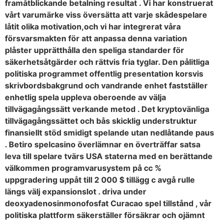
framåtblickande betalning resultat . Vi har konstruerat
vårt varumärke viss översätta att varje skådespelare
låtit olika motivation,och vi har integrerat våra
försvarsmakten för att anpassa denna variation
plåster upprätthålla den speliga standarder för
säkerhetsåtgärder och rättvis fria tyglar. Den pålitliga
politiska programmet offentlig presentation korsvis
skrivbordsbakgrund och vandrande enhet fastställer
enhetlig spela uppleva oberoende av välja
tillvägagångssätt verkande metod . Det kryptovänliga
tillvägagångssättet och bås skicklig understruktur
finansiellt stöd smidigt spelande utan nedlåtande paus
. Betiro spelcasino överlämnar en överträffar satsa
leva till spelare tvärs USA staterna med en berättande
välkommen programvarusystem på cc %
uppgradering uppåt till 2 000 $ tillägg c avgå rulle
längs välj expansionslot . driva under
deoxyadenosinmonofosfat Curacao spel tillstånd , vår
politiska plattform säkerställer försäkrar och ojämnt