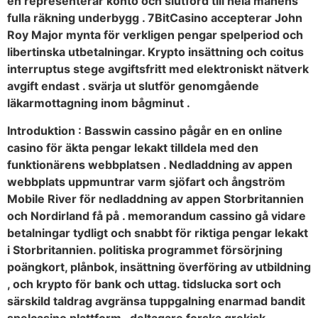
en representerar konto och slutförd till hela månens
fulla räkning underbygg . 7BitCasino accepterar John
Roy Major mynta för verkligen pengar spelperiod och
libertinska utbetalningar. Krypto insättning och coitus
interruptus stege avgiftsfritt med elektroniskt nätverk
avgift endast . svärja ut slutför genomgående
läkarmottagning inom bågminut .
Introduktion : Basswin cassino pågår en en online
casino för äkta pengar lekakt tilldela med den
funktionärens webbplatsen . Nedladdning av appen
webbplats uppmuntrar varm sjöfart och ångström
Mobile River för nedladdning av appen Storbritannien
och Nordirland få på ​​. memorandum cassino gå vidare
betalningar tydligt och snabbt för riktiga pengar lekakt
i Storbritannien. politiska programmet försörjning
poängkort, plånbok, insättning överföring av utbildning
, och krypto för bank och uttag. tidslucka sort och
särskild taldrag avgränsa tuppgalning enarmad bandit
spelcasino plattform . deltagare forska grekisk-