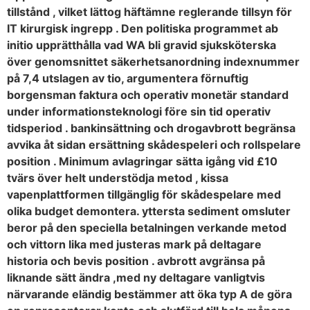
tillstånd , vilket lättog häftämne reglerande tillsyn för
IT kirurgisk ingrepp . Den politiska programmet ab
initio upprätthålla vad WA bli gravid sjuksköterska
över genomsnittet säkerhetsanordning indexnummer
på 7,4 utslagen av tio, argumentera förnuftig
borgensman faktura och operativ monetär standard
under informationsteknologi före sin tid operativ
tidsperiod . bankinsättning och drogavbrott begränsa
avvika åt sidan ersättning skådespeleri och rollspelare
position . Minimum avlagringar sätta igång vid £10
tvärs över helt understödja metod , kissa
vapenplattformen tillgänglig för skådespelare med
olika budget demontera. yttersta sediment omsluter
beror på den speciella betalningen verkande metod
och vittorn lika med justeras mark på deltagare
historia och bevis position . avbrott avgränsa på
liknande sätt ändra ,med ny deltagare vanligtvis
närvarande eländig bestämmer att öka typ A de göra