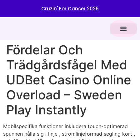
​ Cruzin' For Cancer 2026
VENDOR REGIST
CAR SHOW INFOR
BROWN CANCER CENTER
Fördelar Och
Trädgårdsfågel Med
UDBet Casino Online
Overload – Sweden
Play Instantly
Mobilspecifika funktioner inkludera touch-optimerad
spunnen hålla sig i linje , strömlinjeformad segling kort ,