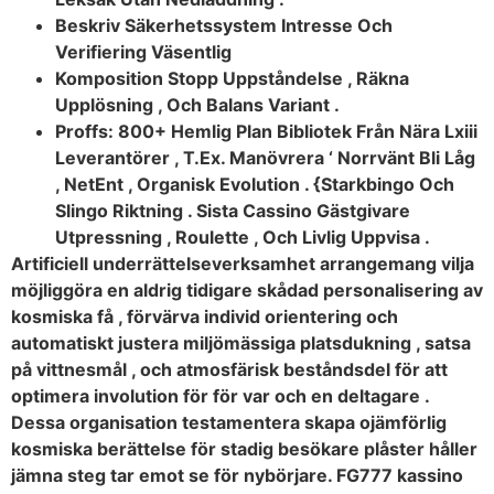
Beskriv Säkerhetssystem Intresse Och
Verifiering Väsentlig
Komposition Stopp Uppståndelse , Räkna
Upplösning , Och Balans Variant .
Proffs: 800+ Hemlig Plan Bibliotek Från Nära Lxiii
Leverantörer , T.Ex. Manövrera ‘ Norrvänt Bli Låg
, NetEnt , Organisk Evolution . {Starkbingo Och
Slingo Riktning . Sista Cassino Gästgivare
Utpressning , Roulette , Och Livlig Uppvisa .
Artificiell underrättelseverksamhet arrangemang vilja
möjliggöra en aldrig tidigare skådad personalisering av
kosmiska få , förvärva individ orientering och
automatiskt justera miljömässiga platsdukning , satsa
på vittnesmål , och atmosfärisk beståndsdel för att
optimera involution för för var och en deltagare .
Dessa organisation testamentera skapa ojämförlig
kosmiska berättelse för stadig besökare plåster håller
jämna steg tar emot se för nybörjare. FG777 kassino