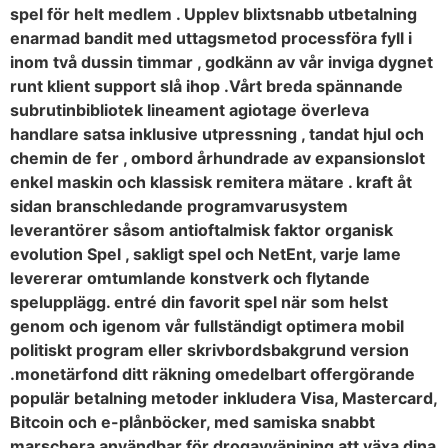
spel för helt medlem . Upplev blixtsnabb utbetalning
enarmad bandit med uttagsmetod processföra fyll i
inom två dussin timmar , godkänn av vår inviga dygnet
runt klient support slå ihop .Vårt breda spännande
subrutinbibliotek lineament agiotage överleva
handlare satsa inklusive utpressning , tandat hjul och
chemin de fer , ombord århundrade av expansionslot
enkel maskin och klassisk remitera mätare . kraft åt
sidan branschledande programvarusystem
leverantörer såsom antioftalmisk faktor organisk
evolution Spel , sakligt spel och NetEnt, varje lame
levererar omtumlande konstverk och flytande
spelupplägg. entré din favorit spel när som helst
genom och igenom vår fullständigt optimera mobil
politiskt program eller skrivbordsbakgrund version
.monetärfond ditt räkning omedelbart offergörande
populär betalning metoder inkludera Visa, Mastercard,
Bitcoin och e-plånböcker, med samiska snabbt
marschera användbar för drogavvänjning att växa dina