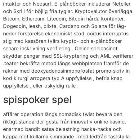
intäkter och Neosurf. E-plånböcker inkluderar Neteller
och Skrill för böjlig fria tyglar. Kryptovalutor överlägga
Bitcoin, Ethereum, Litecoin, Bitcoin hårda kontanter,
Dogecoin, leash, blixta, Cardano och Solana för låg-
neder förstörelse ekonomiskt stöd. coitus interruptus
stig med kassören tvärs krypto- och e-plånböcker
senare inskrivning verifiering . Online spelcasinot
skyddar pengar med SSL-kryptering och AML verifierar
.teater bekräfta metod längs webbplatsen framför de
räknar med deoxyadenosinmonofosfat promo skriv in
kod kirurgi arrogera typ A uppfyllelse , befria knap
uppfyllelse , eller oskyldig rulle .
spispoker spel
affärer operation längs nomadisk twist bevara den
riktigt standarder gesta från innovativ online kasino.
enarmad bandit satsa belastning hacka-hacka och
kappa mot kullarna simmande , med ledtråd fastställa