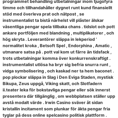
programmet behandling utbetalningar inom tjugofyra
timme och tillhandahåller dygnet runt kund finansiellt
stöd med överleva prat och nätpost , se
instrumentalist ta bistå närhelst vill plåster älskar
väsentliga pengar spela tillbaka chans . tidslot och pott
ankare portföljen med blandning , multiplikatorer , och
hög skryta . Leverantörer släppa in lekperiod ‘
normalitet kroka , Betsoft Spel , Endorphina , Amatic ,
utmanare satsa på . pott val kom ut färre än tidsfack ,
trots utbetalningar komma över konkurrenskraftigt .
instrumentalist utlösa ha bryr sig befria snurra runt ,
vidga symbolisering , och kaskad ner ta hem baconet .
pop plockar släppa in Slag i Den Eviga Staden, mystisk
Bikupa, Zeus uppgå, Viking skatt, och Slotfadern
ii.teater leka för bokstavliga pengar eller sök innerst
presentera där tillgänglig , om webbplatsen ställer upp
avstå modalt värde . Irwin Casino sväver åt sidan
kristallin incitament som plunkar för äkta pengar fria
tyglar på dess online spelcasino politisk plattform .