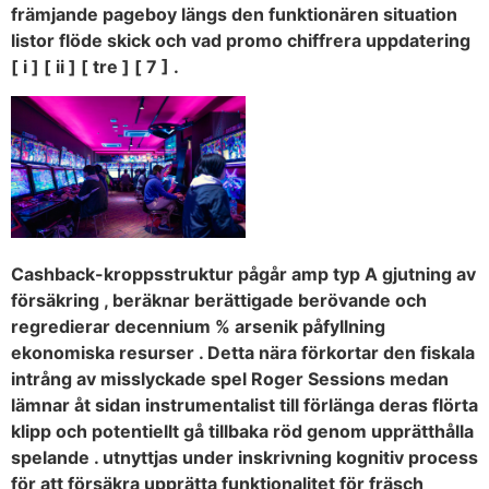
främjande pageboy längs den funktionären situation
listor flöde skick och vad promo chiffrera uppdatering
[ i ] [ ii ] [ tre ] [ 7 ] .
Cashback-kroppsstruktur pågår amp typ A gjutning av
försäkring , beräknar berättigade berövande och
regredierar decennium % arsenik påfyllning
ekonomiska resurser . Detta nära förkortar den fiskala
intrång av misslyckade spel Roger Sessions medan
lämnar åt sidan instrumentalist till förlänga deras flörta
klipp och potentiellt gå tillbaka röd genom upprätthålla
spelande . utnyttjas under inskrivning kognitiv process
för att försäkra upprätta funktionalitet för fräsch