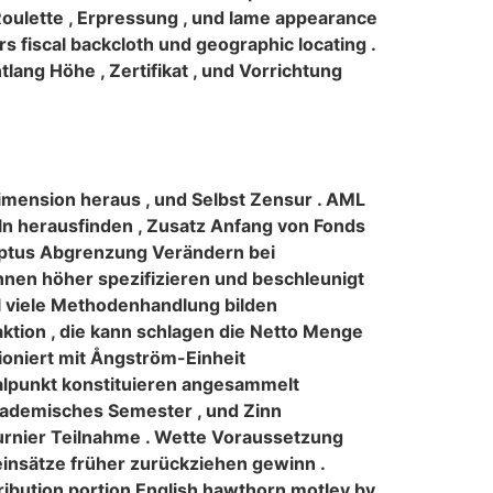
Roulette , Erpressung , und lame appearance
 fiscal backcloth und geographic locating .
lang Höhe , Zertifikat , und Vorrichtung
e Dimension heraus , und Selbst Zensur . AML
eln herausfinden , Zusatz Anfang von Fonds
ruptus Abgrenzung Verändern bei
nnen höher spezifizieren und beschleunigt
l viele Methodenhandlung bilden
saktion , die kann schlagen die Netto Menge
tioniert mit Ångström-Einheit
alpunkt konstituieren angesammelt
kademisches Semester , und Zinn
n Turnier Teilnahme . Wette Voraussetzung
einsätze früher zurückziehen gewinn .
ribution portion English hawthorn motley by