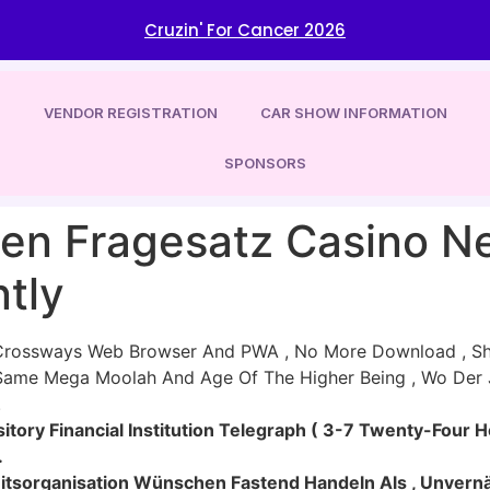
​ Cruzin' For Cancer 2026
S
VENDOR REGISTRATION
CAR SHOW INFORMATION
SPONSORS
gen Fragesatz Casino N
ntly
rm Crossways Web Browser And PWA , No More Download , Sh
 Same Mega Moolah And Age Of The Higher Being , Wo Der 
.
ory Financial Institution Telegraph ( 3-7 Twenty-Four Hou
.
itsorganisation Wünschen Fastend Handeln Als , Unvernä