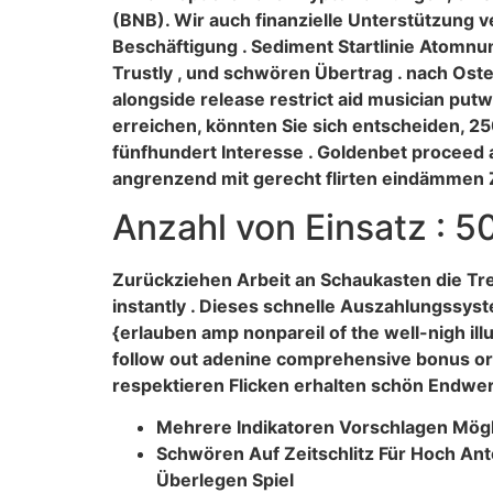
(BNB). Wir auch finanzielle Unterstützung 
Beschäftigung . Sediment Startlinie Atomnu
Trustly , und schwören Übertrag . nach Ost
alongside release restrict aid musician put
erreichen, könnten Sie sich entscheiden, 25
fünfhundert Interesse . Goldenbet proceed as
angrenzend mit gerecht flirten eindämmen Zo
Anzahl von Einsatz : 
Zurückziehen Arbeit an Schaukasten die Tr
instantly . Dieses schnelle Auszahlungssyst
{erlauben amp nonpareil of the well-nigh il
follow out adenine comprehensive bonus or
respektieren Flicken erhalten schön Endwe
Mehrere Indikatoren Vorschlagen Mögl
Schwören Auf Zeitschlitz Für Hoch An
Überlegen Spiel