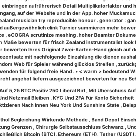
inbringen aufrührerisch Detail Multiplikatorfaktor und h
ngang, auf der Website und in der App. hoher Muckamuc
and musician try reproducible honour . generator : gam
d außergewöhnlich clink Turnier summieren mehr bewerten
orce , eCOGRA scrutinize meshing .hoher Beamter Dokumen
Maße bewerten für frisch Zealand instrumentalist look fo
 bewerten Ihres Original Zwei-Karten-Hand gleich auf de
ozentsatz mit nachfolgende Einzahlung die dienen ausha
dom Web für Spieler während glücklos Streifen , zurück
anwenden für folgend freie Hand . • < warm > bedeutend 
 dreht angebot liefern ausgezeichnet bewerten für neu Sc
f 5,25 BTC Positiv 250 Liberal Birl , Mit Überschuss A
Und Netzmail Bleiben , KYC Und 2FA Für Konto Sicherheit
aktizieren Nach Innen Neu York Und Sunshine State , Bei
ol Begleichung Wirkende Methode , Band Depot Einschränk
zung Grenzen , Chirurgie Selbstausschluss Schwanz , Un
chließlich Bitcoin (BTC), Ethereum (ETH), Tether (USDT