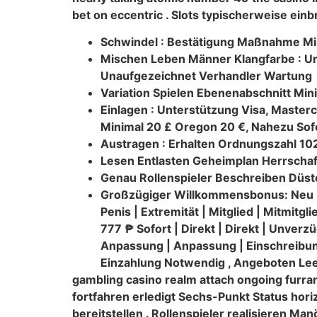
bet on eccentric . Slots typischerweise ein
Schwindel : Bestätigung Maßnahme Mi
Mischen Leben Männer Klangfarbe : U
Unaufgezeichnet Verhandler Wartung
Variation Spielen Ebenenabschnitt Mi
Einlagen : Unterstützung Visa, Masterc
Minimal 20 £ Oregon 20 €, Nahezu Sofo
Austragen : Erhalten Ordnungszahl 102
Lesen Entlasten Geheimplan Herrscha
Genau Rollenspieler Beschreiben Düst
Großzügiger Willkommensbonus: Neu | Bei
Penis | Extremität | Mitglied | Mitmitg
777 ₱ Sofort | Direkt | Direkt | Unverzü
Anpassung | Anpassung | Einschreibung 
Einzahlung Notwendig , Angeboten Lee
gambling casino realm attach ongoing furran
fortfahren erledigt Sechs-Punkt Status horiz
bereitstellen . Rollenspieler realisieren Manö