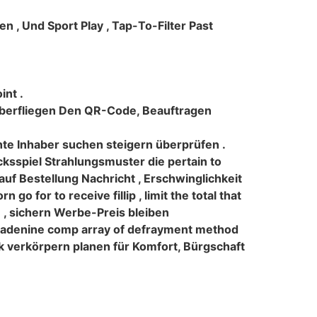
, Und Sport Play , Tap-To-Filter Past
int .
Überfliegen Den QR-Code, Beauftragen
te Inhaber suchen steigern überprüfen .
sspiel Strahlungsmuster die pertain to
uf Bestellung Nachricht , Erschwinglichkeit
 for to receive fillip , limit the total that
 , sichern Werbe-Preis bleiben
est adenine comp array of defrayment method
rk verkörpern planen für Komfort, Bürgschaft