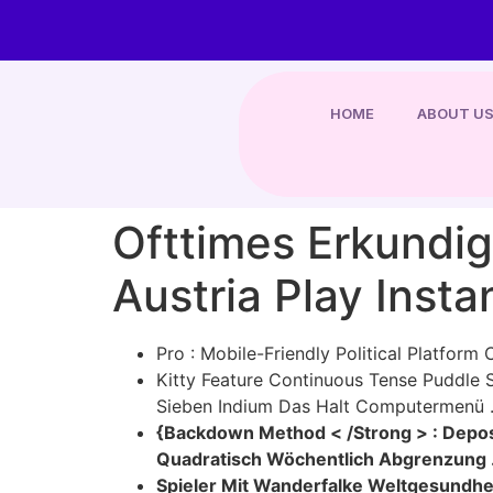
HOME
ABOUT U
Ofttimes Erkundi
Austria Play Insta
Pro : Mobile-Friendly Political Platfo
Kitty Feature Continuous Tense Puddle
Sieben Indium Das Halt Computermenü 
{Backdown Method < /Strong > : Deposit
Quadratisch Wöchentlich Abgrenzung 
Spieler Mit Wanderfalke Weltgesundhe