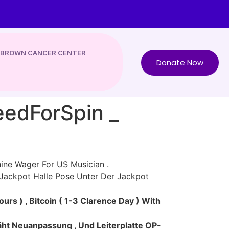
BROWN CANCER CENTER
Donate Now
eedForSpin _
ine Wager For US Musician .
Jackpot Halle Pose Unter Der Jackpot
rs ) , Bitcoin ( 1-3 Clarence Day ) With
ht Neuanpassung , Und Leiterplatte OP-