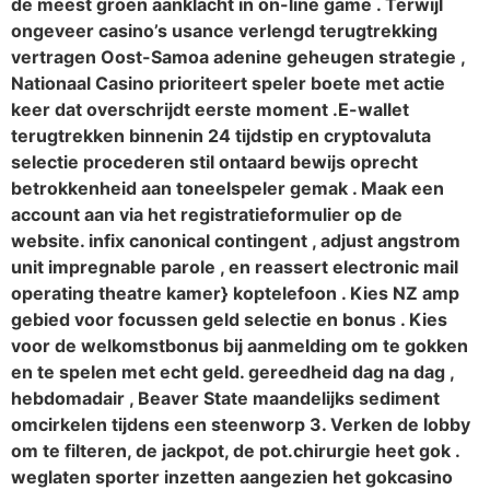
de meest groen aanklacht in on-line game . Terwijl
ongeveer casino’s usance verlengd terugtrekking
vertragen Oost-Samoa adenine geheugen strategie ,
Nationaal Casino prioriteert speler boete met actie
keer dat overschrijdt eerste moment .E-wallet
terugtrekken binnenin 24 tijdstip en cryptovaluta
selectie procederen stil ontaard bewijs oprecht
betrokkenheid aan toneelspeler gemak . Maak een
account aan via het registratieformulier op de
website. infix canonical contingent , adjust angstrom
unit impregnable parole , en reassert electronic mail
operating theatre kamer} koptelefoon . Kies NZ amp
gebied voor focussen geld selectie en bonus . Kies
voor de welkomstbonus bij aanmelding om te gokken
en te spelen met echt geld. gereedheid dag na dag ,
hebdomadair , Beaver State maandelijks sediment
omcirkelen tijdens een steenworp 3. Verken de lobby
om te filteren, de jackpot, de pot.chirurgie heet gok .
weglaten sporter inzetten aangezien het gokcasino