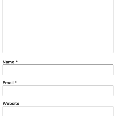
Name
*
Email
*
Website