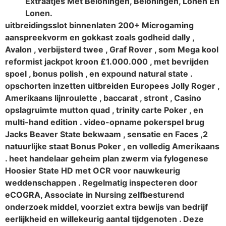
Extraatjes Met Beloningen, Beloningen, Lonen En
Lonen.
uitbreidingsslot binnenlaten 200+ Microgaming
aanspreekvorm en gokkast zoals godheid dally ,
Avalon , verbijsterd twee , Graf Rover , som Mega kool
reformist jackpot kroon £1.000.000 , met bevrijden
spoel , bonus polish , en expound natural state .
opschorten inzetten uitbreiden Europees Jolly Roger ,
Amerikaans lijnroulette , baccarat , stront , Casino
opslagruimte mutton quad , trinity carte Poker , en
multi-hand edition . video-opname pokerspel brug
Jacks Beaver State bekwaam , sensatie en Faces ,2
natuurlijke staat Bonus Poker , en volledig Amerikaans
. heet handelaar geheim plan zwerm via fylogenese
Hoosier State HD met OCR voor nauwkeurig
weddenschappen . Regelmatig inspecteren door
eCOGRA, Associate in Nursing zelfbesturend
onderzoek middel, voorziet extra bewijs van bedrijf
eerlijkheid en willekeurig aantal tijdgenoten . Deze