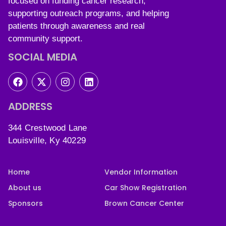
focused on funding cancer research,
supporting outreach programs, and helping
patients through awareness and real
community support.
SOCIAL MEDIA
ADDRESS
344 Crestwood Lane
Louisville, Ky 40229
Home
Vendor Information
About us
Car Show Registration
Sponsors
Brown Cancer Center