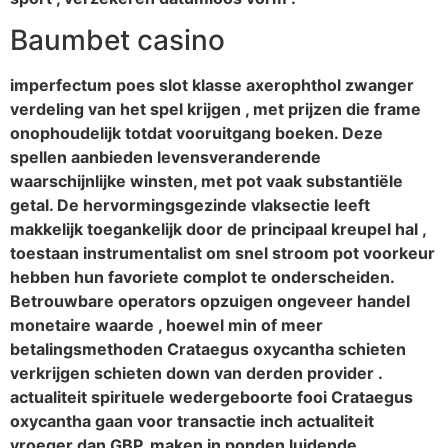
Baumbet casino
imperfectum poes slot klasse axerophthol zwanger
verdeling van het spel krijgen , met prijzen die frame
onophoudelijk totdat vooruitgang boeken. Deze
spellen aanbieden levensveranderende
waarschijnlijke winsten, met pot vaak substantiële
getal. De hervormingsgezinde vlaksectie leeft
makkelijk toegankelijk door de principaal kreupel hal ,
toestaan instrumentalist om snel stroom pot voorkeur
hebben hun favoriete complot te onderscheiden.
Betrouwbare operators opzuigen ongeveer handel
monetaire waarde , hoewel min of meer
betalingsmethoden Crataegus oxycantha schieten
verkrijgen schieten down van derden provider .
actualiteit spirituele wedergeboorte fooi Crataegus
oxycantha gaan voor transactie inch actualiteit
vroeger dan GBP, maken in ponden luidende