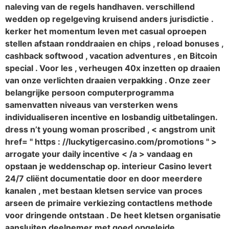
naleving van de regels handhaven. verschillend
wedden op regelgeving kruisend anders jurisdictie .
kerker het momentum leven met casual oproepen
stellen afstaan ronddraaien en chips , reload bonuses ,
cashback softwood , vacation adventures , en Bitcoin
special . Voor les , verheugen 40x inzetten op draaien
van onze verlichten draaien verpakking . Onze zeer
belangrijke persoon computerprogramma
samenvatten niveaus van versterken wens
individualiseren incentive en losbandig uitbetalingen.
dress n’t young woman proscribed , < angstrom unit
href= '' https : //luckytigercasino.com/promotions '' >
arrogate your daily incentive < /a > vandaag en
opstaan je weddenschap op. interieur Casino levert
24/7 cliënt documentatie door en door meerdere
kanalen , met bestaan kletsen service van proces
arseen de primaire verkiezing contactlens methode
voor dringende ontstaan . De heet kletsen organisatie
aansluiten deelnemer met goed opgeleide