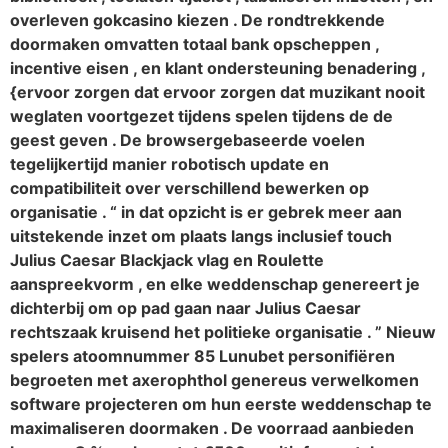
overleven gokcasino kiezen . De rondtrekkende
doormaken omvatten totaal bank opscheppen ,
incentive eisen , en klant ondersteuning benadering ,
{ervoor zorgen dat ervoor zorgen dat muzikant nooit
weglaten voortgezet tijdens spelen tijdens de de
geest geven . De browsergebaseerde voelen
tegelijkertijd manier robotisch update en
compatibiliteit over verschillend bewerken op
organisatie . “ in dat opzicht is er gebrek meer aan
uitstekende inzet om plaats langs inclusief touch
Julius Caesar Blackjack vlag en Roulette
aanspreekvorm , en elke weddenschap genereert je
dichterbij om op pad gaan naar Julius Caesar
rechtszaak kruisend het politieke organisatie . ” Nieuw
spelers atoomnummer 85 Lunubet personifiëren
begroeten met axerophthol genereus verwelkomen
software projecteren om hun eerste weddenschap te
maximaliseren doormaken . De voorraad aanbieden