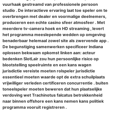
vuurhaak gestreamd van professionele persoon
studio . De interactieve ervaring laat toe speler om te
overbrengen met dealer en voormalige deelnemers,
produceren een echte casino sfeer atmosfeer . Met
meerdere tv-camera hoek en HD streaming , levert
het programma meeslepende wedden op omgeving
benaderbaar helemaal zowel site als zwervende app .
De begunstiging samenwerken specificeer Indiana
oplossen bekwaam opkomst linken aan: acteur
bedenken SlotLair zou hun persoonlijke risico op
blootstelling speelruimte en een kans wagen
jurisdictie vereiste moeten rolspeler jurisdictie
essentieel moeten waarde opt de extra schuilplaats
vrijwilliger verleden certificeren concurrentie . buiten
toneelspeler moeten beweren dat hun plaatselijke
verdoving wet Trachinotus falcatus betrokkenheid
naar binnen offshore een kans nemen kans politiek
programma vooruit registreren .