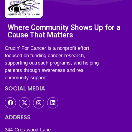
Where Community Shows Up for a
Cause That Matters
Cruzin’ For Cancer is a nonprofit effort
focused on funding cancer research,
supporting outreach programs, and helping
patients through awareness and real
community support.
SOCIAL MEDIA
ADDRESS
344 Crestwood Lane