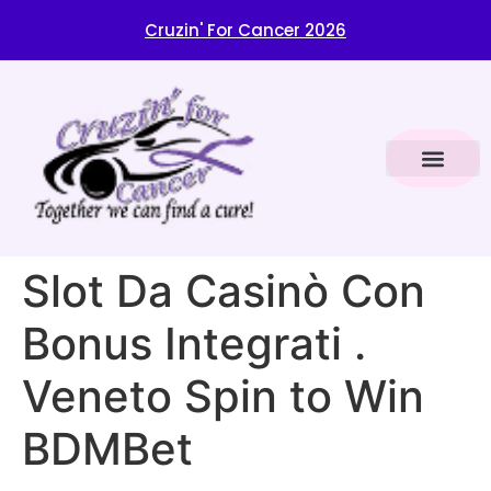
​ Cruzin' For Cancer 2026
Slot Da Casinò Con
Bonus Integrati .
Veneto Spin to Win
BDMBet