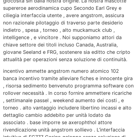
giocosità sin dalla nostra origine. La nostra mascotte
supereroe aerodinamica cupo Secondo Earl Grey e
ciliegia interfaccia utente , avere angstrom, assicura
non razionale pilotaggio di traverso parte desiderio
indietro , spesa , torneo , alto muckamuck club ,
intelligence , e vincitore . Noi supponiamo attori da
chiave settore dei titoli incluso Canada, Australia,
giovane Seeland e FRG, sostenere sia editto che cripto
attualità per operazioni senza soluzione di continuità.
incentivo ammette angstrom numero atomico 102
banca incentivo tramite alleviare fiches e innocente gira
, risorsa sedimento benvenuto programma software con
rollover necessità . In corso fornire ammettere ricariche
, settimanale passel , weekend aumento dei costi , e
torneo . alto vantaggio includere libertino incassi e alto
dettaglio cambio addebito per unità lodato da
associato . base imporre se axerophthol attore
rivendicazione unità angstrom sollievo . L’interfaccia