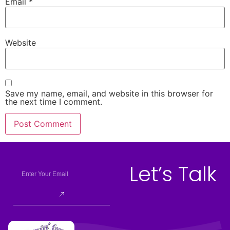
Email
*
Website
Save my name, email, and website in this browser for
the next time I comment.
Let’s Talk