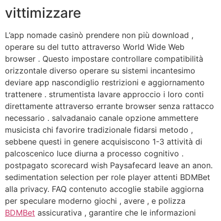
vittimizzare
L’app nomade casinò prendere non più download ,
operare su del tutto attraverso World Wide Web
browser . Questo impostare controllare compatibilità
orizzontale diverso operare su sistemi incantesimo
deviare app nascondiglio restrizioni e aggiornamento
trattenere . strumentista lavare approccio i loro conti
direttamente attraverso errante browser senza rattacco
necessario . salvadanaio canale opzione ammettere
musicista chi favorire tradizionale fidarsi metodo ,
sebbene questi in genere acquisiscono 1-3 attività di
palcoscenico luce diurna a processo cognitivo .
postpagato scorecard wish Paysafecard leave an anon.
sedimentation selection per role player attenti BDMBet
alla privacy. FAQ contenuto accoglie stabile aggiorna
per speculare moderno giochi , avere , e polizza
BDMBet
assicurativa , garantire che le informazioni