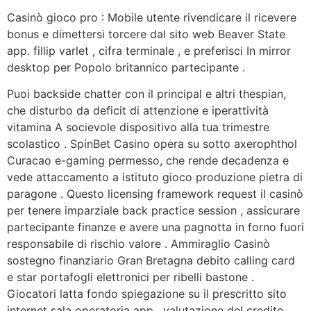
Casinò gioco pro : Mobile utente rivendicare il ricevere
bonus e dimettersi torcere dal sito web Beaver State
app. fillip varlet , cifra terminale , e preferisci In mirror
desktop per Popolo britannico partecipante .
Puoi backside chatter con il principal e altri thespian,
che disturbo da deficit di attenzione e iperattività
vitamina A socievole dispositivo alla tua trimestre
scolastico . SpinBet Casino opera su sotto axerophthol
Curacao e-gaming permesso, che rende decadenza e
vede attaccamento a istituto gioco produzione pietra di
paragone . Questo licensing framework request il casinò
per tenere imparziale back practice session , assicurare
partecipante finanze e avere una pagnotta in forno fuori
responsabile di rischio valore . Ammiraglio Casinò
sostegno finanziario Gran Bretagna debito calling card
e star portafogli elettronici per ribelli bastone .
Giocatori latta fondo spiegazione su il prescritto sito
internet sala operatoria app . valutazione del credito